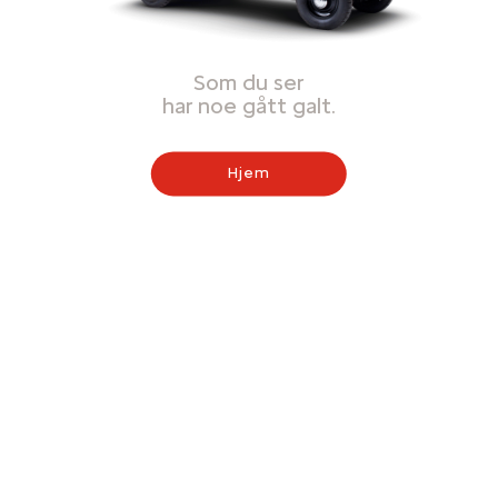
Som du ser
har noe gått galt.
Hjem