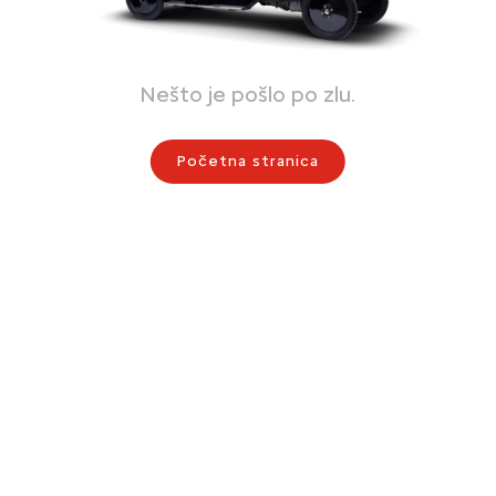
Nešto je pošlo po zlu.
Početna stranica