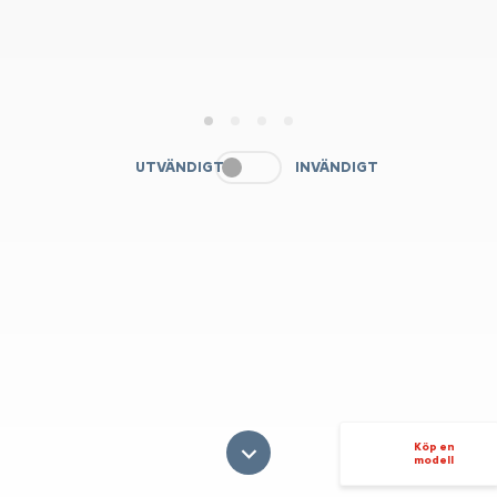
1
2
3
4
UTVÄNDIGT
INVÄNDIGT
Köp en
modell