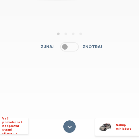
1
2
3
4
ZUNAJ
ZNOTRAJ
Več
podrobnosti
Nakup
na spletni
miniature
strani
citroen.si.