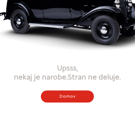
Upsss,
nekaj je narobe.Stran ne deluje.
Domov