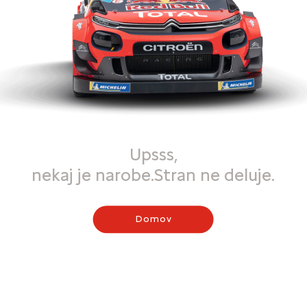
Upsss,
nekaj je narobe.Stran ne deluje.
Domov