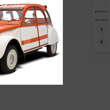
BINNENKA
ZOOM
GELUIDEN
+
06
-