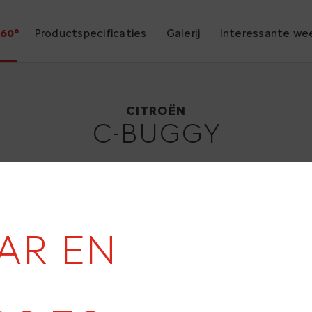
60°
Productspecificaties
Galerij
Interessante we
Citroën C-Buggy
2006
CITROËN
C-BUGGY
AAR EN