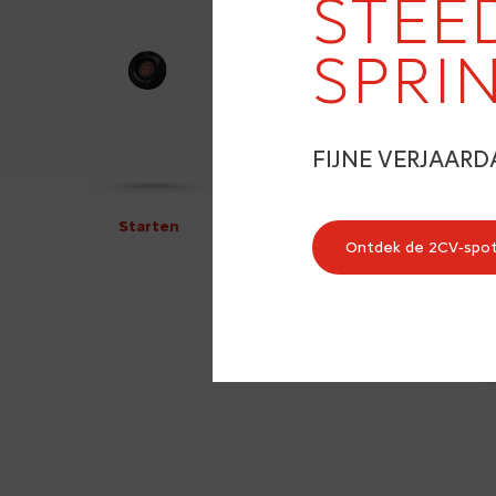
STEE
SPRI
FIJNE VERJAARD
Starten
Ontdek de 2CV‑spo