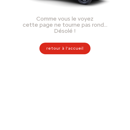
Comme vous le voyez
cette page ne tourne pas rond…
Désolé !
retour à l'accueil