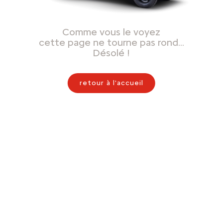
Comme vous le voyez
cette page ne tourne pas rond…
Désolé !
retour à l'accueil