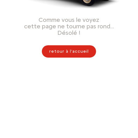
Comme vous le voyez
cette page ne tourne pas rond…
Désolé !
retour à l'accueil