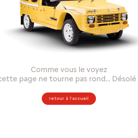
Comme vous le voyez
cette page ne tourne pas rond… Désolé 
retour à l'accueil