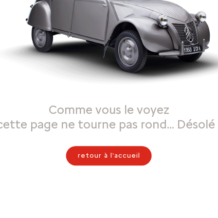
Comme vous le voyez
cette page ne tourne pas rond… Désolé 
retour à l'accueil