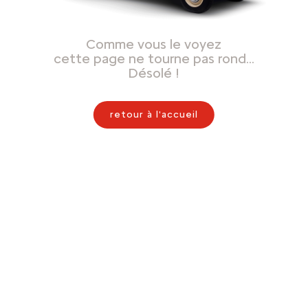
Comme vous le voyez
cette page ne tourne pas rond…
Désolé !
retour à l'accueil