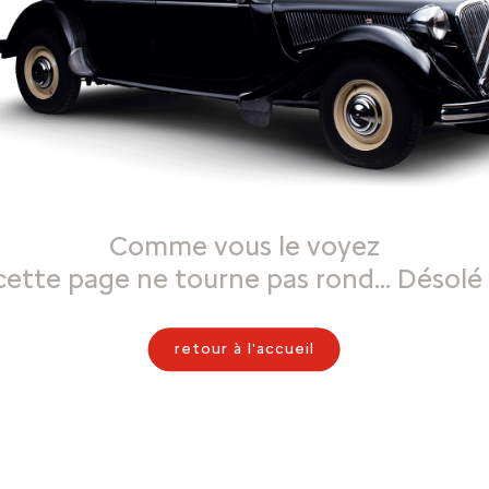
Comme vous le voyez
cette page ne tourne pas rond… Désolé 
retour à l'accueil