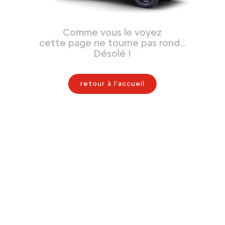
Comme vous le voyez
cette page ne tourne pas rond…
Désolé !
retour à l'accueil