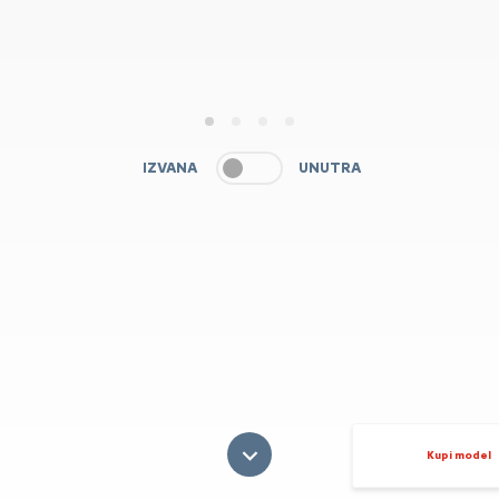
1
2
3
4
IZVANA
UNUTRA
Kupi model