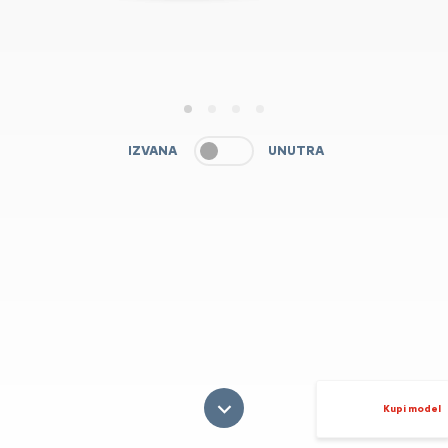
1
2
3
4
IZVANA
UNUTRA
Kupi model