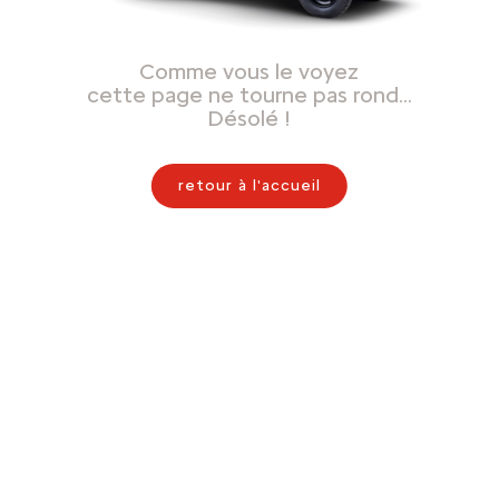
Comme vous le voyez
cette page ne tourne pas rond…
Désolé !
retour à l'accueil