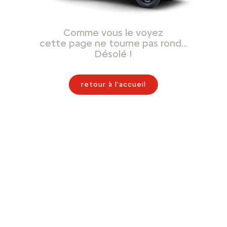
Comme vous le voyez
cette page ne tourne pas rond…
Désolé !
retour à l'accueil