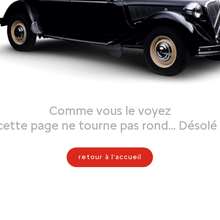
Comme vous le voyez
cette page ne tourne pas rond… Désolé 
retour à l'accueil