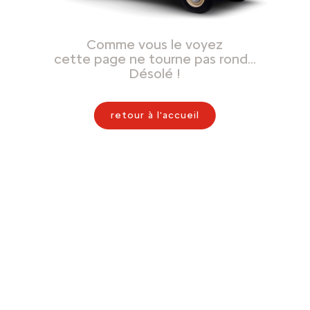
Comme vous le voyez
cette page ne tourne pas rond…
Désolé !
retour à l'accueil