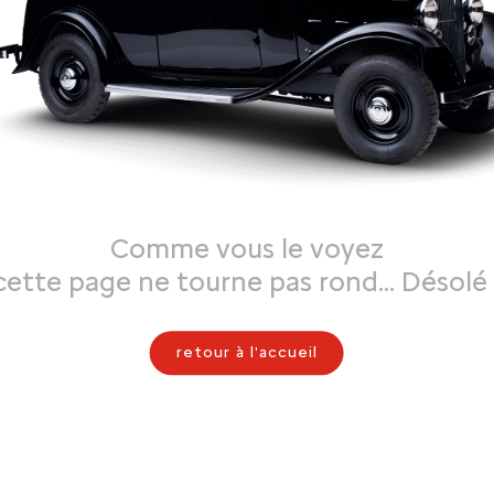
Comme vous le voyez
cette page ne tourne pas rond… Désolé 
retour à l'accueil