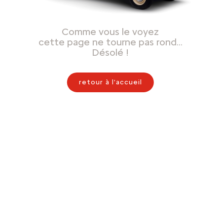
Comme vous le voyez
cette page ne tourne pas rond…
Désolé !
retour à l'accueil