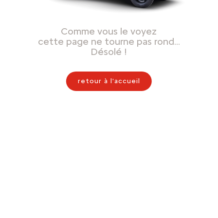
Comme vous le voyez
cette page ne tourne pas rond…
Désolé !
retour à l'accueil