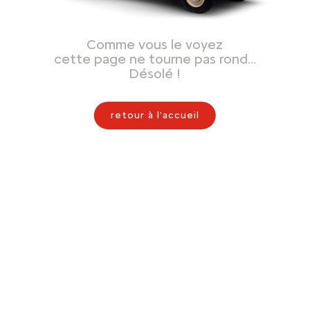
Comme vous le voyez
cette page ne tourne pas rond…
Désolé !
retour à l'accueil