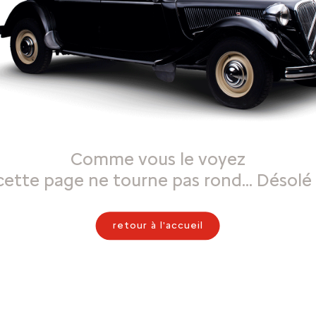
Comme vous le voyez
cette page ne tourne pas rond… Désolé 
retour à l'accueil