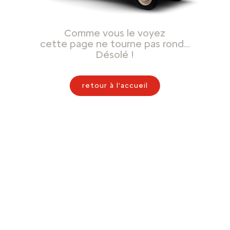
Comme vous le voyez
cette page ne tourne pas rond…
Désolé !
retour à l'accueil