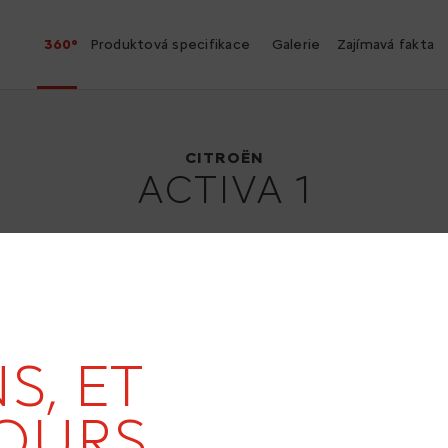
360°
Produktová specifikace
Galerie
Zajímavá fakta
Citroën Activa 1
1988
CITROËN
ACTIVA 1
S, ET
OURS