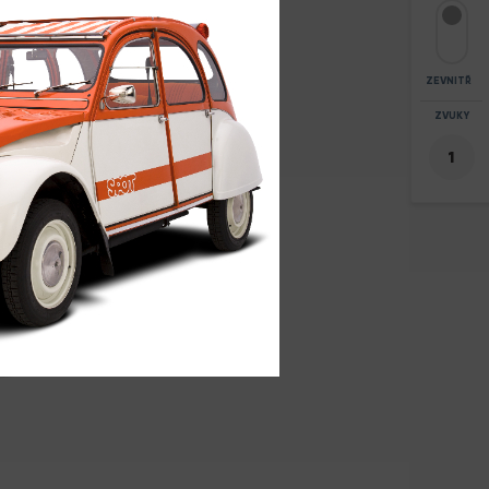
ZEVNITŘ
ZOOM
ZVUKY
+
8
-