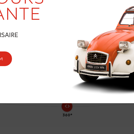
19
ANTE
RSAIRE
8
ot
360°